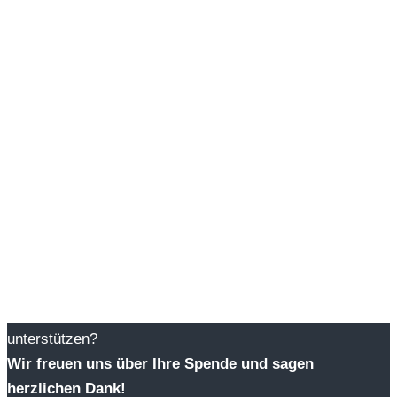
Von-Ketteler-Straße 124
51371 Leverkusen

0214 868 11 101

mail@lhw.nrw
Sie möchten spenden?
Möchten Sie die Arbeit der Lebenshilfe-Werkstätten
unterstützen?
Wir freuen uns über Ihre Spende und sagen
herzlichen Dank!